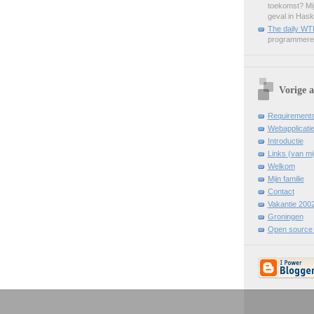
toekomst? Mij
geval in Haske
The daily WT
programmere
Vorige a
Requirements
Webapplicatie
Introductie
Links (van m
Welkom
Mijn familie
Contact
Vakantie 2002
Groningen
Open source 