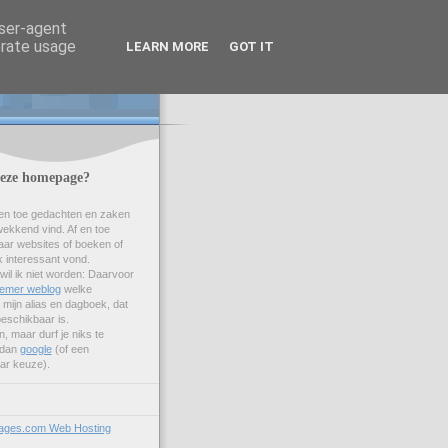
user-agent
erate usage
LEARN MORE
GOT IT
deze homepage?
f en toe gedachten en zaken
wekkend vind. Af en toe
naar websites of boeken of
k interessant vond.
 wil ik niet worden: Daarvoor
emer weblog
welke
 mijn alias en dagboek, dat
 beschikbaar is.
, maar durf je niks te
 dan
google
(of een
ar keuze).