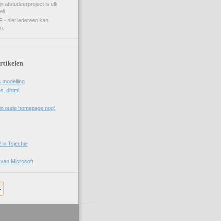
n afstudeerproject is elk
ll.
F
- niet iedereen kan
n.
rtikelen
 modelling
s, dhtml
ijn oude homepage nog)
 in Tsjechie
van Microsoft