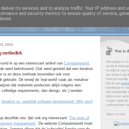
deliver its services and to analyze traffic. Your IP address and 
formance and security metrics to ensure quality of service, gen
rbrands homepage
abuse.
04, 2004
Wat is 
g methodiek
Hier plaats ik a
vond ik op een interessant artikel van
Computerworld
,
op die ik belang
de werd bekritiseerd. Ook werd gesteld dat een iterative
verwijst ik ook 
er is en deze methode bovendien ook voor
iets anders dat i
Heel persoonlijk
gebruikt. Dit terwijl de 'real-world' vaak als metafoor
heb ik een
anoni
wijzen dat materiele producten altijd volgens een
bereikbaar is via
t volledige requirements, dan design, etc.) worden
niet publiekelijk
Wil je meer weten
vragen: gebruik
:
Iterative vs. waterfall software development: Why don't
zoekmachine na
kijken nu mee.
op dezelfde site: lijkt ook erg interessant:
The roots of
evelopment management
. De website Computerworld moet
ken. Jammer alleen dat de 'subscribe' functie voor de