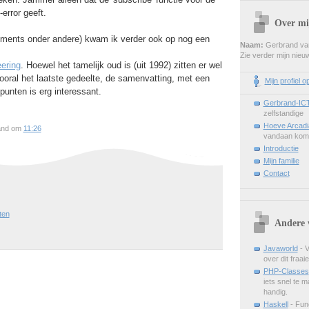
-error geeft.
Over mi
omments onder andere) kwam ik verder ook op nog een
Naam:
Gerbrand van
Zie verder mijn nie
ering
. Hoewel het tamelijk oud is (uit 1992) zitten er wel
Vooral het laatste gedeelte, de samenvatting, met een
Mijn profiel o
punten is erg interessant.
Gerbrand-IC
zelfstandige
Hoeve Arcadi
and om
11:26
vandaan kom
Introductie
Mijn familie
Contact
ten
Andere 
Javaworld
- V
over dit fraai
PHP-Classes
iets snel te m
handig.
Haskell
- Fun