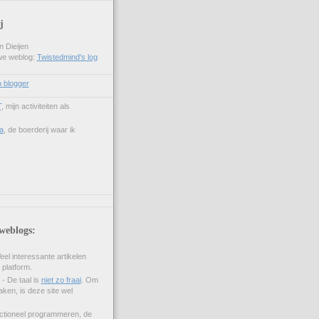
j
 Dieijen
uwe weblog:
Twistedmind's log
p blogger
T
, mijn activiteiten als
a
, de boerderij waar ik
weblogs:
eel interessante artikelen
e platform.
- De taal is
niet zo fraai
. Om
aken, is deze site wel
ctioneel programmeren, de