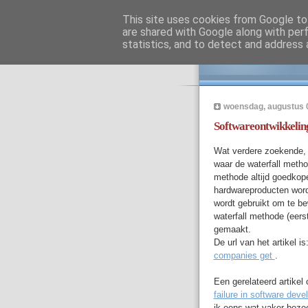
This site uses cookies from Google to 
are shared with Google along with per
Ge
statistics, and to detect and address 
woensdag, augustus 
Softwareontwikkelin
Wat verdere zoekende, 
waar de waterfall metho
methode altijd goedkop
hardwareproducten wordt 
wordt gebruikt om te be
waterfall methode (eers
gemaakt.
De url van het artikel is
companies get
.
Een gerelateerd artikel 
failure in software d
ik eens wat vaker bezoe