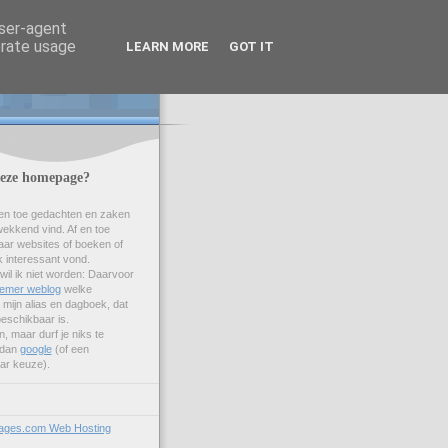
user-agent
erate usage
LEARN MORE
GOT IT
deze homepage?
f en toe gedachten en zaken
wekkend vind. Af en toe
naar websites of boeken of
k interessant vond.
 wil ik niet worden: Daarvoor
emer weblog
welke
 mijn alias en dagboek, dat
 beschikbaar is.
, maar durf je niks te
 dan
google
(of een
ar keuze).