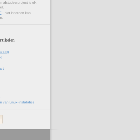
n afstudeerproject is elk
ll.
F
- niet iedereen kan
n.
rtikelen
arsing
no
!
art
a
van Linux-installaties