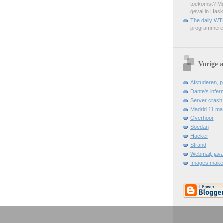
toekomst? Mij
geval in Haske
The daily WT
programmere
Vorige a
Afstuderen, p
Dante's infer
Server crash
Madrid 11 ma
Overhoor
Soedan
Hacker
Strand
Webmail, jav
Images maken 