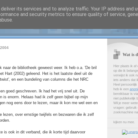
deliver its services and to analyze traffic. Your IP address and 
formance and security metrics to ensure quality of service, gen
rbrands homepage
abuse.
 2004
Wat is 
Hier plaats ik a
 naar de bibliotheek geweest weer. Ik heb o.a. 'De bril
op die ik belang
t Hart (2002) geleend. Het is het laatste deel uit de
verwijst ik ook 
etwist', en een bundeling van columns die het NRC
iets anders dat i
Heel persoonlijk
heb ik een
anoni
en goed geschreven. Ik had het vrij snel uit. De
bereikbaar is via
n is enorm. Helaas had ik zelf geen bijbel op mijn
niet publiekelijk
gen nog eens door te lezen, maar ik kon me wel een en
Wil je meer weten
vragen: gebruik
zoekmachine na
e lezen, over ernstige twijfels en bezwaren die ik zelf
orden.
kijken nu mee.
 is ook in dit verband, die ik korte tijd daarvoor