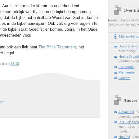
. Aanzienlijk minder literair en onderhoudend
Over mi
zeer feitelijk wordt alles in de bijbel doorgenomen.
g dat de bijbel het onfeilbare Woord van God is, kun je
Naam:
Gerbrand van
ies in de bijbel aanwijzen. Ook valt erg veel tegenin te
Zie verder mijn nie
n de bijbel staat Goed is: er komen, vooral in het Oude
 wreedheden voor.
Mijn profiel o
Gerbrand-IC
ond ook een link naar
The Brick Testament
, het
zelfstandige
et Lego!
Hoeve Arcadi
vandaan kom
and om
23:10
Introductie
Mijn familie
Contact
Andere 
ten
Javaworld
- V
over dit fraai
PHP-Classes
iets snel te m
handig.
Haskell
- Fun