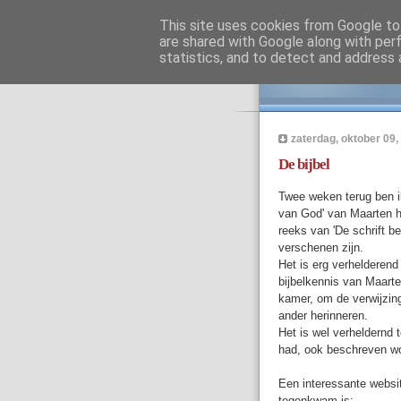
This site uses cookies from Google to 
are shared with Google along with per
Ge
statistics, and to detect and address 
zaterdag, oktober 09,
De bijbel
Twee weken terug ben ik
van God' van Maarten he
reeks van 'De schrift b
verschenen zijn.
Het is erg verhelderend 
bijbelkennis van Maarte
kamer, om de verwijzin
ander herinneren.
Het is wel verheldernd t
had, ook beschreven w
Een interessante website
tegenkwam is: