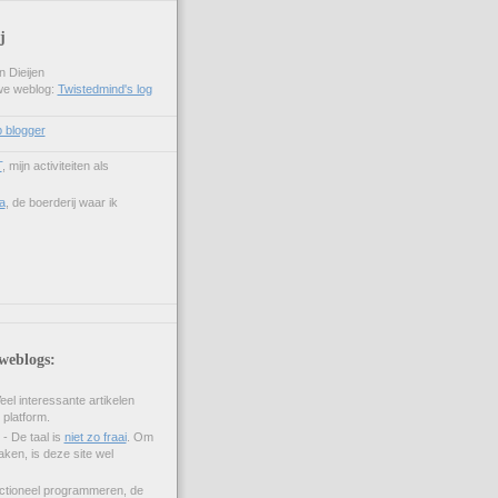
j
 Dieijen
uwe weblog:
Twistedmind's log
p blogger
T
, mijn activiteiten als
a
, de boerderij waar ik
weblogs:
eel interessante artikelen
e platform.
- De taal is
niet zo fraai
. Om
aken, is deze site wel
ctioneel programmeren, de